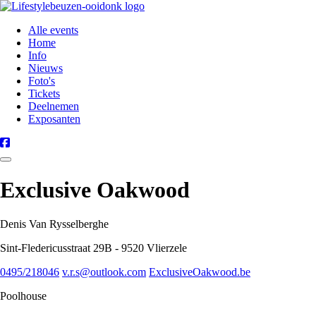
Alle events
Home
Info
Nieuws
Foto's
Tickets
Deelnemen
Exposanten
Exclusive Oakwood
Denis Van Rysselberghe
Sint-Fledericusstraat 29B - 9520 Vlierzele
0495/218046
v.r.s@outlook.com
ExclusiveOakwood.be
Poolhouse