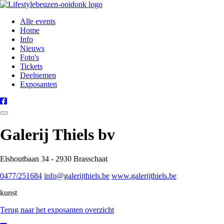
Alle events
Home
Info
Nieuws
Foto's
Tickets
Deelnemen
Exposanten
Galerij Thiels bv
Elshoutbaan 34 - 2930 Brasschaat
0477/251684
info@galerijthiels.be
www.galerijthiels.be
kunst
Terug naar het exposanten overzicht